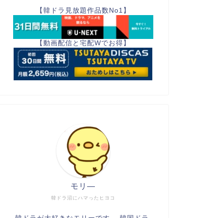
【韓ドラ見放題作品数No1】
【動画配信と宅配Wでお得】
モリ―
韓ドラ沼にハマったヒヨコ