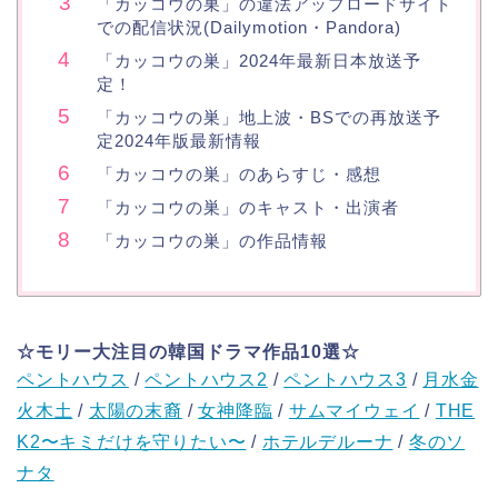
「カッコウの巣」の違法アップロードサイト
での配信状況(Dailymotion・Pandora)
「カッコウの巣」2024年最新日本放送予
定！
「カッコウの巣」地上波・BSでの再放送予
定2024年版最新情報
「カッコウの巣」のあらすじ・感想
「カッコウの巣」のキャスト・出演者
「カッコウの巣」の作品情報
☆モリー大注目の韓国ドラマ作品10選☆
ペントハウス
/
ペントハウス2
/
ペントハウス3
/
月水金
火木土
/
太陽の末裔
/
女神降臨
/
サムマイウェイ
/
THE
K2〜キミだけを守りたい〜
/
ホテルデルーナ
/
冬のソ
ナタ