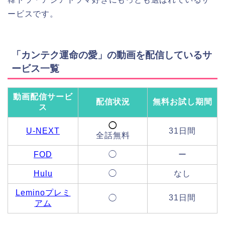
ービスです。
「カンテク運命の愛」の動画を配信しているサ
ービス一覧
動画配信サービ
配信状況
無料お試し期間
ス
◯
U-NEXT
31日間
全話無料
FOD
◯
ー
Hulu
◯
なし
Leminoプレミ
31日間
◯
アム