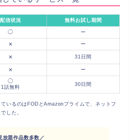
配信状況
無料お試し期間
◯
ー
ー
✕
31日間
✕
ー
✕
◯
30日間
1話無料
いるのはFODとAmazonプライムで、ネットフ
んでした。
見放題作品数多数／