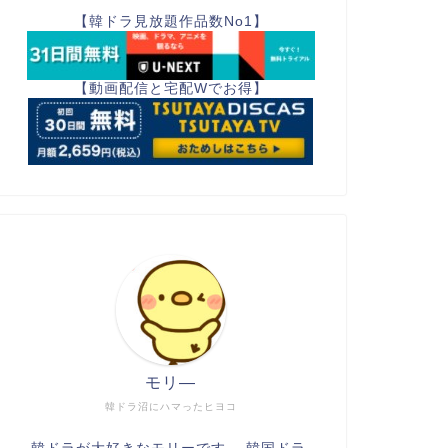
【韓ドラ見放題作品数No1】
【動画配信と宅配Wでお得】
モリ―
韓ドラ沼にハマったヒヨコ