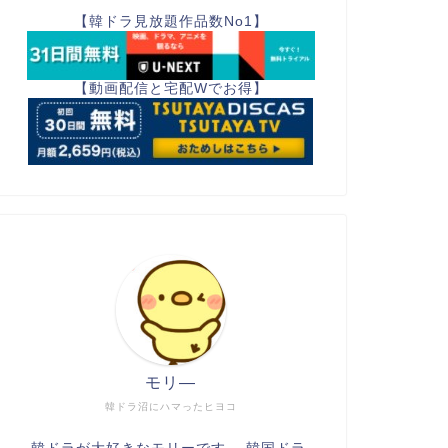
【韓ドラ見放題作品数No1】
【動画配信と宅配Wでお得】
モリ―
韓ドラ沼にハマったヒヨコ