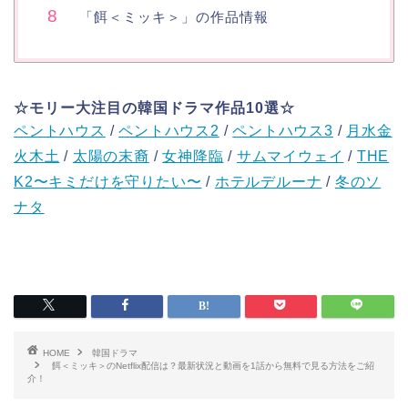
「餌＜ミッキ＞」の作品情報
☆モリー大注目の韓国ドラマ作品10選☆
ペントハウス
/
ペントハウス2
/
ペントハウス3
/
月水金
火木土
/
太陽の末裔
/
女神降臨
/
サムマイウェイ
/
THE
K2〜キミだけを守りたい〜
/
ホテルデルーナ
/
冬のソ
ナタ
HOME
韓国ドラマ
餌＜ミッキ＞のNetflix配信は？最新状況と動画を1話から無料で見る方法をご紹
介！