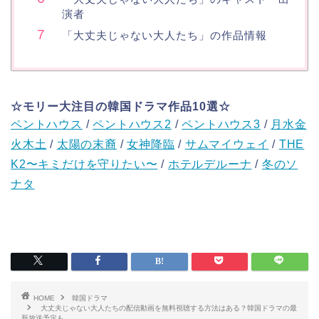
演者
「大丈夫じゃない大人たち」の作品情報
☆モリー大注目の韓国ドラマ作品10選☆
ペントハウス
/
ペントハウス2
/
ペントハウス3
/
月水金
火木土
/
太陽の末裔
/
女神降臨
/
サムマイウェイ
/
THE
K2〜キミだけを守りたい〜
/
ホテルデルーナ
/
冬のソ
ナタ
HOME
韓国ドラマ
大丈夫じゃない大人たちの配信動画を無料視聴する方法はある？韓国ドラマの最
新放送予定も