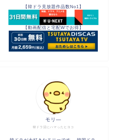
【韓ドラ見放題作品数No1】
【動画配信と宅配Wでお得】
モリ―
韓ドラ沼にハマったヒヨコ