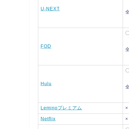
U-NEXT
FOD
Hulu
Leminoプレミアム
×
Netflix
×