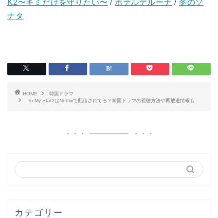
K2〜キミだけを守りたい〜
/
ホテルデルーナ
/
冬のソ
ナタ
HOME
韓国ドラマ
To My Star2はNetflixで配信されてる？韓国ドラマの視聴方法や再放送情報も
カテゴリー