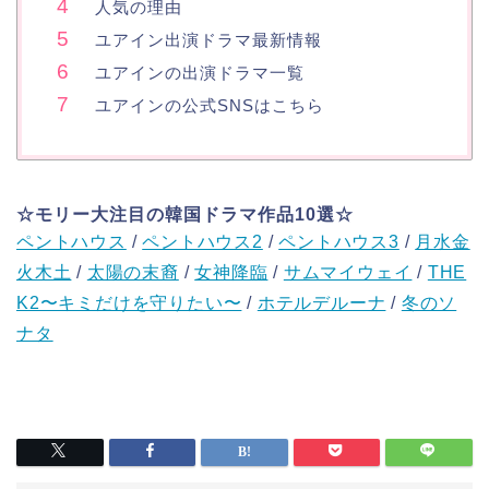
人気の理由
ユアイン出演ドラマ最新情報
ユアインの出演ドラマ一覧
ユアインの公式SNSはこちら
☆モリー大注目の韓国ドラマ作品10選☆
ペントハウス
/
ペントハウス2
/
ペントハウス3
/
月水金
火木土
/
太陽の末裔
/
女神降臨
/
サムマイウェイ
/
THE
K2〜キミだけを守りたい〜
/
ホテルデルーナ
/
冬のソ
ナタ