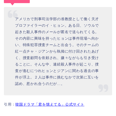
アメリカで刑事司法学部の准教授として働く天才
プロファイラーのイ・ヒョン。ある日、ソウルで
起きた殺人事件のメールが匿名で送られてくる。
その内容に興味を持ったヒョンは事件現場へ向か
い、特殊犯罪捜査チームと出会う。そのチームの
紅一点チャ・ジアンから執拗に付け回されたあげ
く、捜査顧問を依頼され、嫌々ながらも引き受け
ることに。そんな中、連続殺人事件が起こり、捜
査が進むにつれヒョンとジアンに関わる過去の事
件が浮上。２人は事件に挑むなかで次第に互いを
認め、惹かれ合うのだが…。
引用：
韓国ドラマ「君を憶えてる」公式サイト