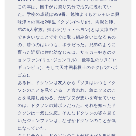
この年は、国中がお祭り気分で活気に溢れてい
た。学校の成績は999番、勉強よりもオシャレに興
味津々の高校2年生ドクソン(ヘリ)は、両親と姉、
弟の5人家族。姉ボラ(リュ・ヘヨン)とは犬猿の仲
でささいなことですぐに取っ組み合いになるもの
の、勝つのはいつも、ボラだった。兄弟のように
育った近所に住む幼なじみは、サッカー好きのジ
ョンファン(リュ･ジュンヨル)、優等生のソヌ(コ･
ギョンピョ)、そして天才囲碁棋士のテク(パク･ボ
ゴム)。
ある日、ドクソンは友人から「ソヌはいつもドク
ソンのことを見ている」と言われ、急にソヌのこ
とを意識し始める。だがソヌが想いを寄せていた
のは、ドクソンの姉ボラだった。それを知ったド
クソンは一気に失恋。そんなドクソンの姿を見て
いたジョンファンは、なぜかドクソンのことが気
になっていた。
さらにテクも、ドクソンのことが好きだと男性陣