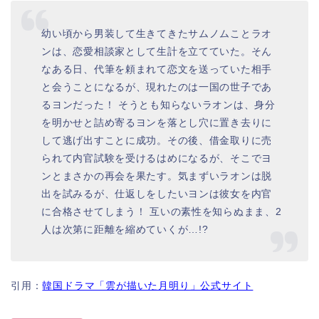
幼い頃から男装して生きてきたサムノムことラオ
ンは、恋愛相談家として生計を立てていた。そん
なある日、代筆を頼まれて恋文を送っていた相手
と会うことになるが、現れたのは一国の世子であ
るヨンだった！ そうとも知らないラオンは、身分
を明かせと詰め寄るヨンを落とし穴に置き去りに
して逃げ出すことに成功。その後、借金取りに売
られて内官試験を受けるはめになるが、そこでヨ
ンとまさかの再会を果たす。気まずいラオンは脱
出を試みるが、仕返しをしたいヨンは彼女を内官
に合格させてしまう！ 互いの素性を知らぬまま、2
人は次第に距離を縮めていくが…!?
引用：
韓国ドラマ「雲が描いた月明り」公式サイト