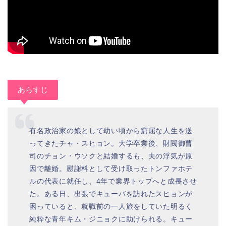
あらすじ
有名政治家の娘として幼い頃から窮屈な人生を送
ってきたチャ・スヒョン。大学卒業後、財閥御曹
司のチョン・ウソクと結婚するも、夫の浮気が原
因で離婚。慰謝料として受け取ったトンファホテ
ルの代表に就任し、4年で業界トップへと成長させ
た。ある日、出張でキューバを訪れたスヒョンが
困っていると、就職前の一人旅をしていた明るく
純粋な青年キム・ジニョクに助けられる。キュー